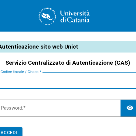
CAS
Autenticazione sito web Unict
Servizio Centralizzato di Autenticazione (CAS)
C
odice fiscale / Cineca:
P
assword:
ACCEDI