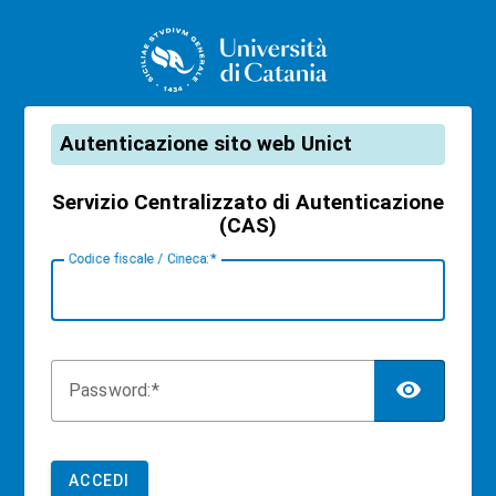
CAS
Autenticazione sito web Unict
Servizio Centralizzato di Autenticazione
(CAS)
C
odice fiscale / Cineca:
TOG
P
assword:
ACCEDI