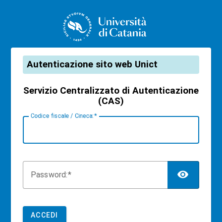
CAS
Autenticazione sito web Unict
Servizio Centralizzato di Autenticazione
(CAS)
C
odice fiscale / Cineca:
TOG
P
assword:
ACCEDI