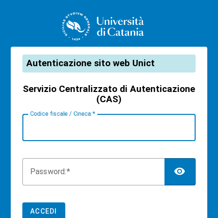
CAS
Autenticazione sito web Unict
Servizio Centralizzato di Autenticazione
(CAS)
C
odice fiscale / Cineca:
TOG
P
assword:
ACCEDI