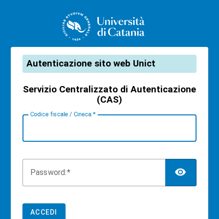
CAS
Autenticazione sito web Unict
Servizio Centralizzato di Autenticazione
(CAS)
C
odice fiscale / Cineca:
TOG
P
assword:
ACCEDI