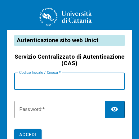
CAS
Autenticazione sito web Unict
Servizio Centralizzato di Autenticazione
(CAS)
C
odice fiscale / Cineca:
TOG
P
assword:
ACCEDI