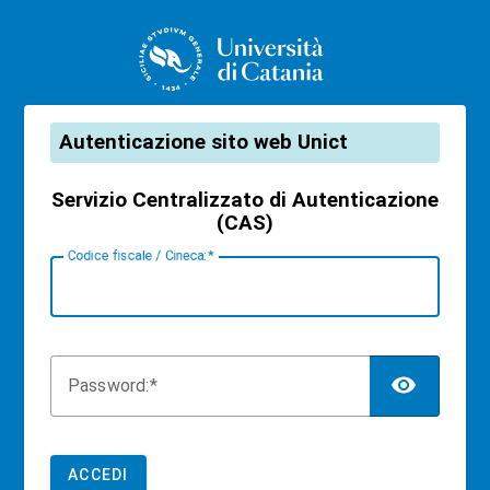
CAS
Autenticazione sito web Unict
Servizio Centralizzato di Autenticazione
(CAS)
C
odice fiscale / Cineca:
TOG
P
assword:
ACCEDI