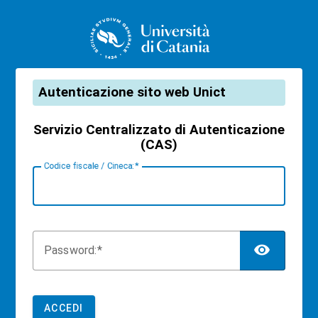
CAS
Autenticazione sito web Unict
Servizio Centralizzato di Autenticazione
(CAS)
C
odice fiscale / Cineca:
TOG
P
assword:
ACCEDI