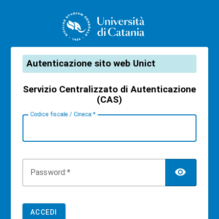
CAS
Autenticazione sito web Unict
Servizio Centralizzato di Autenticazione
(CAS)
C
odice fiscale / Cineca:
TOG
P
assword:
ACCEDI