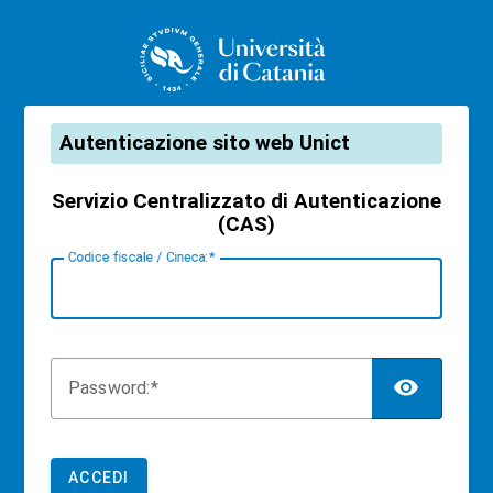
CAS
Autenticazione sito web Unict
Servizio Centralizzato di Autenticazione
(CAS)
C
odice fiscale / Cineca:
TOG
P
assword:
ACCEDI