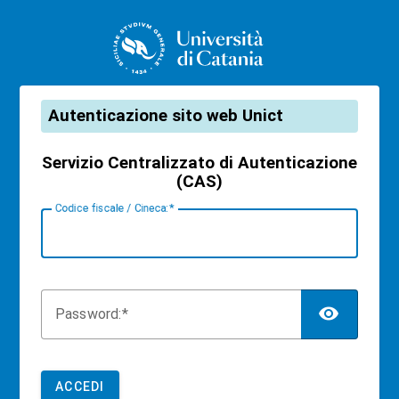
CAS
Autenticazione sito web Unict
Servizio Centralizzato di Autenticazione
(CAS)
C
odice fiscale / Cineca:
TOG
P
assword:
ACCEDI