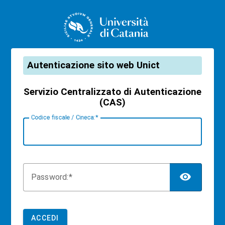
CAS
Autenticazione sito web Unict
Servizio Centralizzato di Autenticazione
(CAS)
C
odice fiscale / Cineca:
TOG
P
assword:
ACCEDI