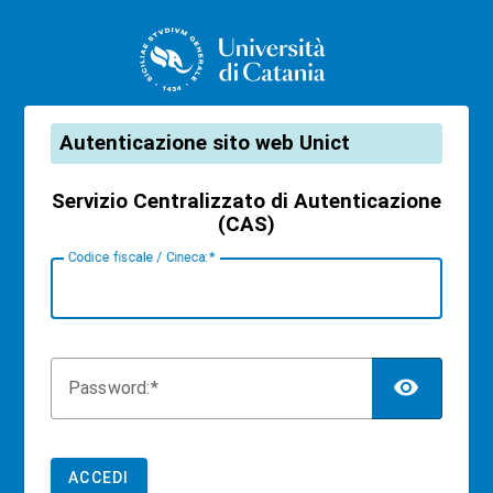
CAS
Autenticazione sito web Unict
Servizio Centralizzato di Autenticazione
(CAS)
C
odice fiscale / Cineca:
TOG
P
assword:
ACCEDI