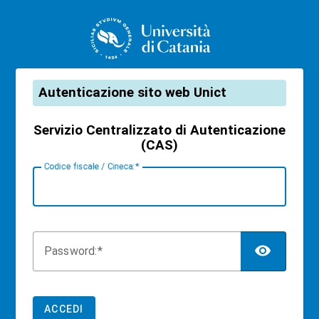
CAS
Autenticazione sito web Unict
Servizio Centralizzato di Autenticazione
(CAS)
C
odice fiscale / Cineca:
TOG
P
assword:
ACCEDI