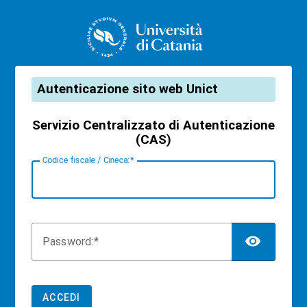
CAS
Autenticazione sito web Unict
Servizio Centralizzato di Autenticazione
(CAS)
C
odice fiscale / Cineca:
TOG
P
assword:
ACCEDI