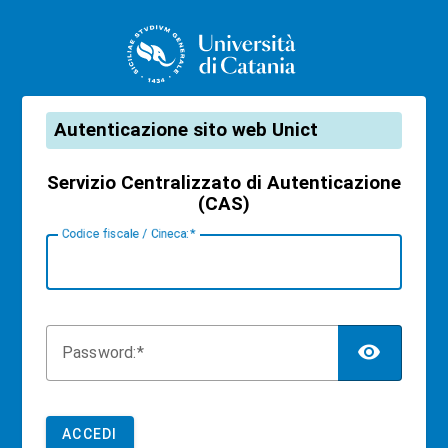
CAS
Autenticazione sito web Unict
Servizio Centralizzato di Autenticazione
(CAS)
C
odice fiscale / Cineca:
TOG
P
assword:
ACCEDI