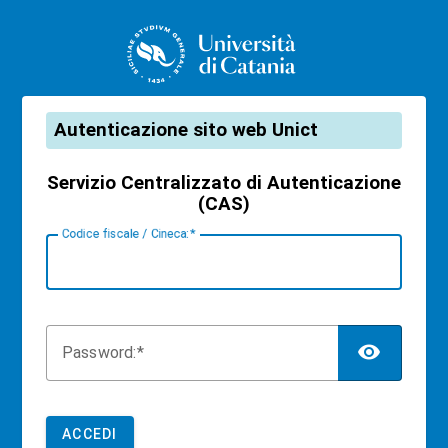
CAS
Autenticazione sito web Unict
Servizio Centralizzato di Autenticazione
(CAS)
C
odice fiscale / Cineca:
TOG
P
assword:
ACCEDI