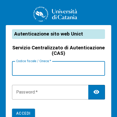
CAS
Autenticazione sito web Unict
Servizio Centralizzato di Autenticazione
(CAS)
C
odice fiscale / Cineca:
TOG
P
assword:
ACCEDI