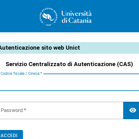
CAS
Autenticazione sito web Unict
Servizio Centralizzato di Autenticazione (CAS)
C
odice fiscale / Cineca:
P
assword:
ACCEDI