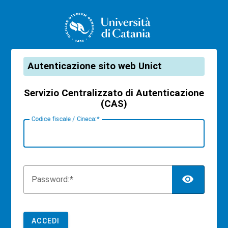
CAS
Autenticazione sito web Unict
Servizio Centralizzato di Autenticazione
(CAS)
C
odice fiscale / Cineca:
TOG
P
assword:
ACCEDI