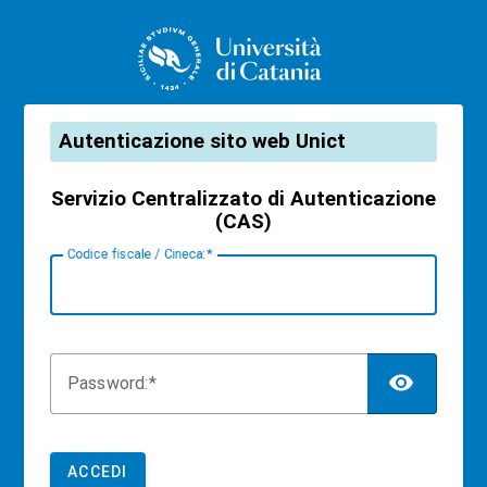
CAS
Autenticazione sito web Unict
Servizio Centralizzato di Autenticazione
(CAS)
C
odice fiscale / Cineca:
TOG
P
assword:
ACCEDI