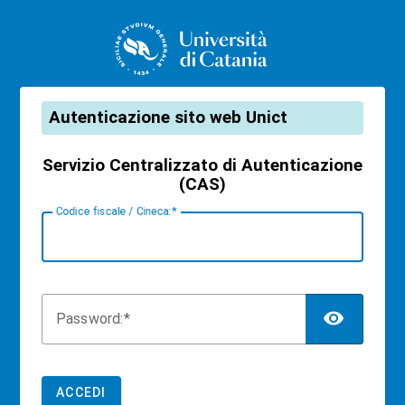
CAS
Autenticazione sito web Unict
Servizio Centralizzato di Autenticazione
(CAS)
C
odice fiscale / Cineca:
TOG
P
assword:
ACCEDI