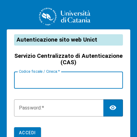
CAS
Autenticazione sito web Unict
Servizio Centralizzato di Autenticazione
(CAS)
C
odice fiscale / Cineca:
TOG
P
assword:
ACCEDI