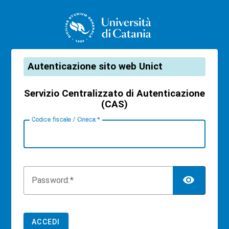
CAS
Autenticazione sito web Unict
Servizio Centralizzato di Autenticazione
(CAS)
C
odice fiscale / Cineca:
TOG
P
assword:
ACCEDI