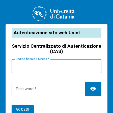
CAS
Autenticazione sito web Unict
Servizio Centralizzato di Autenticazione
(CAS)
C
odice fiscale / Cineca:
TOG
P
assword:
ACCEDI