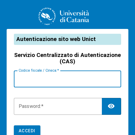
CAS
Autenticazione sito web Unict
Servizio Centralizzato di Autenticazione
(CAS)
C
odice fiscale / Cineca:
TOG
P
assword:
ACCEDI