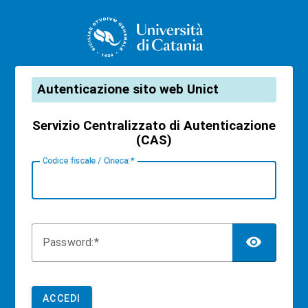
CAS
Autenticazione sito web Unict
Servizio Centralizzato di Autenticazione
(CAS)
C
odice fiscale / Cineca:
TOG
P
assword:
ACCEDI