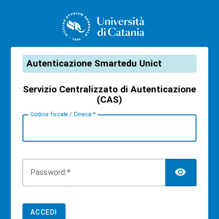
CAS
Autenticazione Smartedu Unict
Servizio Centralizzato di Autenticazione
(CAS)
C
odice fiscale / Cineca:
TOG
P
assword:
ACCEDI