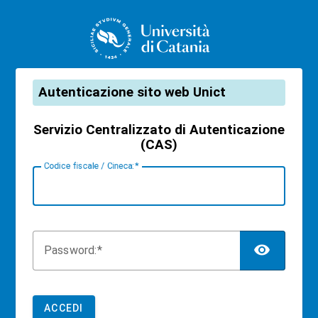
CAS
Autenticazione sito web Unict
Servizio Centralizzato di Autenticazione
(CAS)
C
odice fiscale / Cineca:
TOG
P
assword:
ACCEDI